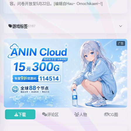
容。问卷开放至5月22日。[编辑自Hau~ Omochikaeri~!]
游戏标签
87/87
广告
下载
评论区
人物
CG图