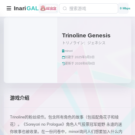
Inari
GAL
0 Mbps
Trinoline Genesis
トリノライン：ジェネシス
minori
创建于 2025年3月3日
更新于 2026年8月8日
游戏介绍
Trinoline的粉丝续作。包含所有角色的故事（包括配角花子和绫
花）。《Soreyori no Prologue》角色人气投票冠军姫野 永遠的迷
你故事也被收录。在一份问卷中，minori询问人们想要加入什么内