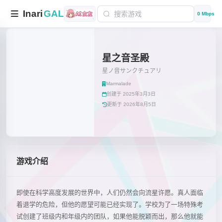
Inari
GAL
0 Mbps
星之音圣殿
星ノ音サンクチュアリ
Marmalade
创建于 2025年3月3日
更新于 2026年8月5日
游戏介绍
即使在科学高度发展的世界中，人们仍然会向流星许愿。真人面临
着退学的危险，但他的愿望可能已经实现了。学校为了一场特殊考
试创建了班级内和年级内的团队，如果他能脱颖而出，那么他就能