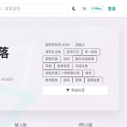
登录
18
0 Mbps
超感官知觉 (ESP)
超能力
落
成年女主角
呈现方式
单一结局
倒叙开篇
动作
额外支线故事
风格
故事呈现
间谍主角
简短的第三人称叙事片段
角色
orld-
教师配角
结局
剧情
剧情装置
可更改字体
类型
路线
履历跳转
筛选标签
萝莉女主角
秘密社团
秘密身份
魔法/超能力战斗
男性主人公
女主角
女主角的关系
女主角的身份/职业
女主角特质
女主角外貌
配角
七位以上女主角
其他角色标签
人物
CG图