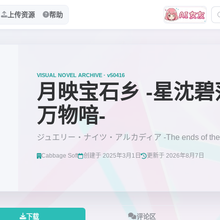
上传资源
帮助
VISUAL NOVEL ARCHIVE · v50416
月映宝石乡 -星沈碧
万物喑-
ジュエリー・ナイツ・アルカディア -The ends of the w
Cabbage Soft
创建于 2025年3月1日
更新于 2026年8月7日
下载
评论区