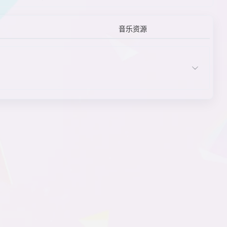
其他元素
奇幻
枪械战斗
青梅竹马女主角
设计
神祇
音乐资源
生死剧
兽耳
兽耳女主角
兽耳配角
双持手枪
文本显示
线性剧情
用户界面
有脸的主人公
主角
主角角色/职业
主角特质
主角性别
主题
自发性能力提升
ADV