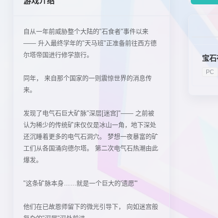
游戏介绍
自从一年前威胁整个大陆的"石食者"事件以来
—— 升入最终学年的"天马班"正准备前往西方德
尔塔帝国进行修学旅行。
宝石
PC
同年， 来自那个国家的一则震惊世界的消息传
来。
发现了电气石巨大矿脉"深层[迷宫]"—— 之前被
认为稀少的传统矿床仅仅是冰山一角，地下深处
还沉睡着更多的电气石洞穴。 梦想一夜暴富的矿
工们从各国涌向德尔塔。 第二次电气石热潮由此
爆发。
"这条矿脉本身……就是一个巨大的'遗愿'"
他们在已故恩师留下的微光引导下， 向如迷宫般