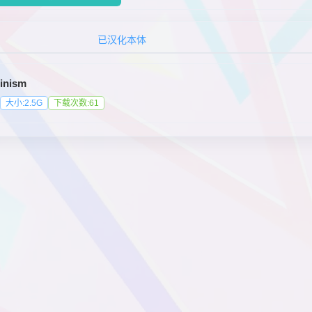
已汉化本体
inism
大小:2.5G
下载次数:61