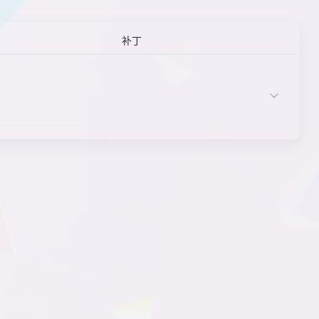
每位主角有不同的恋爱对象
美食讨论
女性主人公
女主角
女主角的关系
补丁
女主角的身份/职业
贫民窟
贫穷主角
其他元素
枪械战斗
日常系
肉体恐怖
闪回
设定
设计
摄影背景
声音与音乐
时代背景
手足竞争
双胞胎姐妹女主角
徒手战斗
文本审查
文本显示
无“点击后保留语音”选项
无意义选项
现代东京
线性剧情
乡村
悬疑
选项
血肉模糊
血腥场景
异形武器战斗
用户界面
有立绘的主角
有脸的主人公
有配音的主人公
宇宙
哲学
主角
主角发型特征
主角特质
主角外貌
主角性别
主角选择
主人公性格
主题
ADV