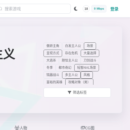
登录
18
0 Mbps
傲娇主角
白发主人公
场景
主义
呈现方式
存在危机
大量选择
大逃杀
胆怯主人公
刀剑战斗
冬季
都市奇幻
短暂NVL场景
钝器战斗
多主人公
风格
富裕的英雄
攻略对象（男）
攻略对象（男）的职业/角色
故事呈现
筛选标签
故事事件
黑色喜剧
画面
季节
家庭伦理剧
角色
节日
节日季
静音消音脏话
局部着色
剧情
剧情装置
决斗
可调节文本框透明度
可解锁主角
立绘
路线
猫
人物
CG图