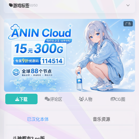
游戏标签
50/50
广告
下载
评论区
人物
CG图
已汉化本体
音乐资源
斗神都市3 pc版