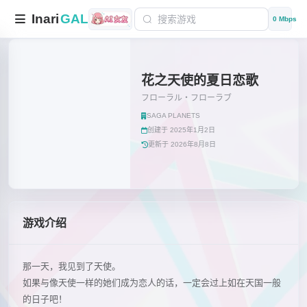
Inari
GAL
0 Mbps
花之天使的夏日恋歌
フローラル・フローラブ
SAGA PLANETS
创建于 2025年1月2日
更新于 2026年8月8日
游戏介绍
那一天，我见到了天使。
如果与像天使一样的她们成为恋人的话，一定会过上如在天国一般
的日子吧！