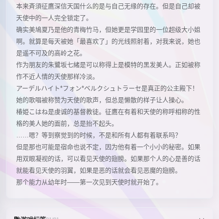
本来斉須征鷹深信天国什么的是与自己无缘的存在。但是自己却被
天使中的一人完全锁定了。
确实美鳩夏乃是他的青梅竹马，但她更是学园里的一位超级大小姐
啊。就算是每天被她「最喜欢了」的光线照射着，对我来说，她也
是遥不可及的高岭之花。
作为朋友的朱鷺坂七緒是可以称得上是模特的黑发美人。正如被称
作不近人情的天使那样冷淡。
アーデルハイト*フォン*ベルクシュトラーセ是真正的公主殿下！
她的歌唱被称赞为天使的歌声，但总是懒散的样子让人操心。
椿姫こはね是虔诚的基督教徒。征鷹在有着和天使的称呼相称的性
格的美人她的面前，总是抬不起头。
……嗯？等到察觉到的时候，不是和所有人都有着联系吗？
但是那也可能是宿命也说不定，因为他有着一个小小的秘密。如果
用双眼凝视的话，可以看见天使的翅膀。如果那个人的心是善的话
就能看见天使的羽翼，如果是恶的话就会看见恶魔的翅膀。
那个能力从幼年时――第一次见到天使时就开始了。