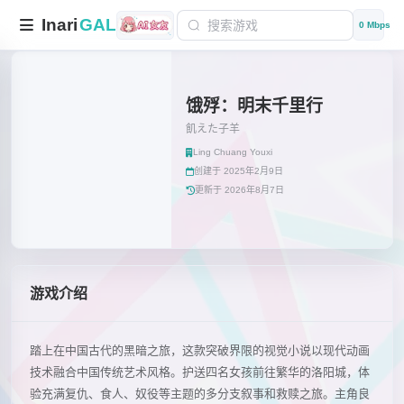
Inari
GAL
0 Mbps
饿殍：明末千里行
飢えた子羊
Ling Chuang Youxi
创建于 2025年2月9日
更新于 2026年8月7日
游戏介绍
踏上在中国古代的黑暗之旅，这款突破界限的视觉小说以现代动画
技术融合中国传统艺术风格。护送四名女孩前往繁华的洛阳城，体
验充满复仇、食人、奴役等主题的多分支叙事和救赎之旅。主角良