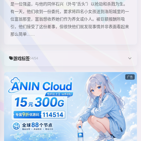
是一位强盗，与他的同伴石兴（外号“舌头”）以抢劫和杀戮为生。
有一天，他们收到一份委托，要求将四名小女孩送到洛阳城里的一
位富翁那里，富翁想收养她们作为养女或仆人。被巨额报酬所吸
引，他们接受了这份差事，但很快他们就发现事情并非表面看起来
那么简单……
游戏标签
54/54
广告