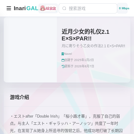
Inari
GAL
0 Mbps
近月少女的礼仪2.1
E×S×PAR!!
月に寄りそう乙女の作法2.1 E×S×PAR!!
Navel
创建于 2025年1月2日
更新于 2026年8月7日
游戏介绍
・エストafter「Double Irish」「桜小路才華」，克服了自己的弱
点。与主人「エスト・ギャラッハ・アーノッツ」共度了一年时
光，在发现了从她身上所追寻的强韧之后，他成功地打破了长期囚