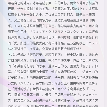
禁着自己的外壳。才華达成了第一年的目标，两个人得到了很强的
连接，结合为超越主仆的关系。「总算站在了起跑线上」，才華比
以前更要埋头于设计之中。这位身边最亲近的人，既是主人兼恋
人，又是他在设计上的竞争对手；通过灵活地运用这么便利的关
系，エスト与才華互相提升了自己。作为展示实力的舞台，两人向
着下一个目标、「フィリア・クリスマス・コレクション」二连霸
倾注力量。但是，尽管综合科目认可共同参加，但能被时装设计科
的「秀」所选上的最优秀奖只有单件作品。在万全的状态下エスト
与才華进行了一次竞争，究竟这场胜负将会如何了结？
・パル子after「银色混子，出现在原宿」「桜小路才華」，通过舍
弃自身的光辉，得到了自由。在某个事件之中，做出了自己所定义
的「不美丽的行为」的才華，遵从自己的心，堕落为「混子」。但
是，在没有梦与理想的束缚下，他的立场变得放松，一切皆自由的
混子的世界，对他来说是崭新的、快乐的。面对教会了他这种快乐
方式的「パル子」，在才能与意识的部分上产生共鸣的才華选择了
在「满满的快乐」世界上与她同路。两个人亲密得被朋友「一丸
弓」揶揄「每天死一遍」。但是，正如另一位朋友「ジャスティー
ヌ」的忠告所说，面对被评价为天才的パル子，才華在才能这个方
面吃了苦头。在他们经营的网店里，才華所设计的服装完全卖不出