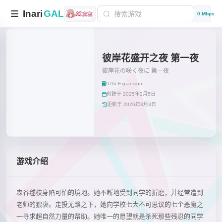
Inari
GAL
0 Mbps
彼岸花盛开之夜 第一夜
彼岸花の咲く夜に 第一夜
07th Expansion
创建于 2025年2月5日
更新于 2026年8月3日
游戏介绍
森谷毬枝身陷可怕的境地。她不断地受到同学的折磨，并经常遭到
老师的猥亵。走投无路之下，她向学校七大不可思议的七个恶魔之
一寻求超自然力量的帮助。她唯一的愿望就是杀死那些残忍的同学