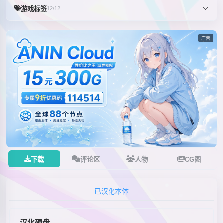
游戏标签
12/12
广告
下载
评论区
人物
CG图
已汉化本体
汉化硬盘