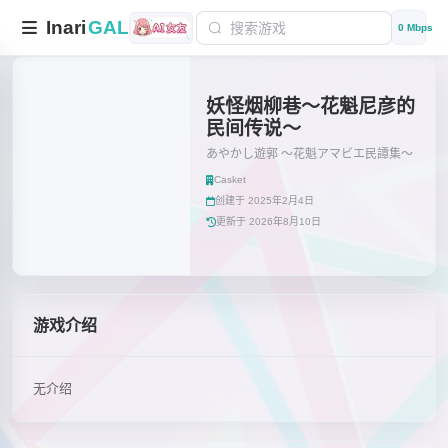
Inari
GAL
0 Mbps
妖怪烟柳巷～花魁尼彦的
民间传说～
あやかし遊郭 ～花魁アマビエ民譚集～
Casket
创建于 2025年2月4日
更新于 2026年8月10日
游戏介绍
无介绍