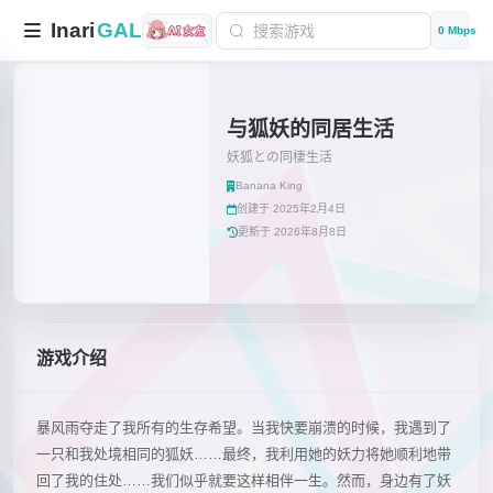
Inari
GAL
0 Mbps
与狐妖的同居生活
妖狐との同棲生活
Banana King
创建于 2025年2月4日
更新于 2026年8月8日
游戏介绍
暴风雨夺走了我所有的生存希望。当我快要崩溃的时候，我遇到了
一只和我处境相同的狐妖……最终，我利用她的妖力将她顺利地带
回了我的住处……我们似乎就要这样相伴一生。然而，身边有了妖