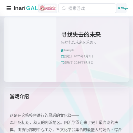
Inari
GAL
0 Mbps
寻找失去的未来
失われた未来を求めて
Trumple
创建于 2025年1月2日
更新于 2026年8月8日
游戏介绍
这是在这栋校舍进行的最后的文化祭——
21世纪初期，秋天的内浜地区。内浜学園迎来了史上最高潮的庆
典。由执行部的中心主办，各文化学会集合的最盛大的场合・综合