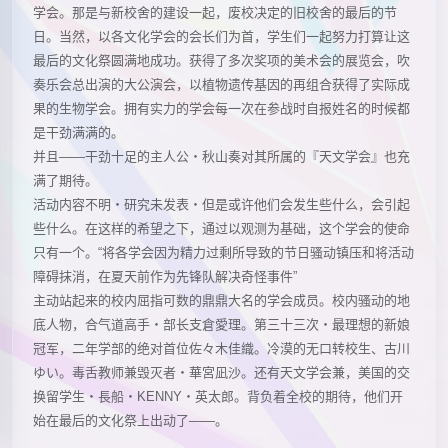
学会。那是与新校舍的建设一起，废校决定的旧校舍的最后的节
日。当然，以各文化学会的会长们为首，学生们一起努力打算让这
最后的文化祭圆满地成功。获得了多次奖项的美术会的展览会，吹
奏乐会总出演的大公演会，以植物遗传基因的再组合获得了实际成
果的生物学会。拥有实力的学会每一次在参战时自报姓名的时候都
是干劲满满的。
并且——干劲十足的主人公・秋山奏对其所属的『天文学会』也充
满了期待。
活动内容不明・研究未发表・但是或许他们会发生些什么，会引起
些什么。在这样的希望之下，通过以观测为基础，这个学会的使命
只有一个。“将各学会因为精力过剩所导致的节日骚动镇压和将活动
障碍抹消，在夏天前作为先锋队解决奇怪事件”
主动站起来的校内屈指可数的鼎鼎大名的学会成员。校内骚动的地
底人物，合气道高手・部长支倉愛理。第三十三次・最理想的新娘
冠军，二年学部的绝对首位佐々木佳織。冷漠的无口转校生、古川
ゆい。毒舌教师兼毁灭者・華宮凪沙。还有天文学会兼，美国的交
换留学生・長船・KENNY・英太郎。背负着全校的期待，他们开
始在最后的文化祭上出动了——。