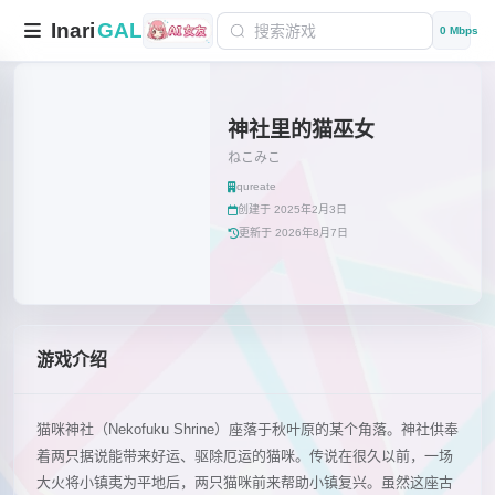
Inari
GAL
0 Mbps
神社里的猫巫女
ねこみこ
qureate
创建于 2025年2月3日
更新于 2026年8月7日
游戏介绍
猫咪神社（Nekofuku Shrine）座落于秋叶原的某个角落。神社供奉
着两只据说能带来好运、驱除厄运的猫咪。传说在很久以前，一场
大火将小镇夷为平地后，两只猫咪前来帮助小镇复兴。虽然这座古