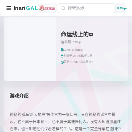
Inari
GAL
0 Mbps
命运线上的Φ
運命線上のφ
Lump of Sugar
创建于 2025年2月2日
更新于 2026年8月7日
游戏介绍
神秘的孤岛“新天地岛”被传言为一座幻岛，只在神秘的谣言中提
及。它不属于日本领土，也不属于其他任何人。没有人知道那里住
着谁，也不知道他们过着怎样的生活。这是一个完全笼罩在谜团中