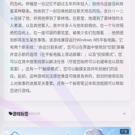
的岛屿。伊織是一位记忆不超过五年的年轻人，但他与这座岛屿有
着某种联系。他收到了一封召唤他前往新天地岛的信。女仆リーニ
ャ迎接了他，并将他带到了豪林馆。在那里，他遇到了豪林馆的主
人果凜，以及其他客人，其中许多人与他年龄相仿。在一个与世隔
绝的岛屿上，在一座可疑的豪宅里，被美少女们包围着……他预感
到即将发生某些事情。该游戏兼容运行Windows 8的平板电脑。它
有两个新系统：“命运分割系统”，您可以在界面中使用剑“切割”屏幕
并显示新的选项（在平板电脑上滑动屏幕）；以及“侦探模式”，您
可以在其中搜索线索以解决任务（尽管您始终可以右键单击以获取
答案）。还有一个“触摸模式”，您可以触摸女孩并听到她们的反
应。起初，这种游戏玩法感觉像是可随意丢弃的，但剑的使用实际
上对故事的进展至关重要。还有一个秘密笔记本和流程图可以帮助
您进行游戏。
游戏标签
100/100
广告