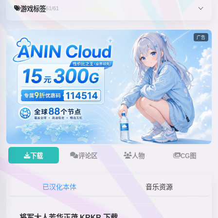
游戏标签
61/61
广告
下载
评论区
人物
CG图
已汉化本体
音乐资源
将军大人芳华正茂 KRKR 下载