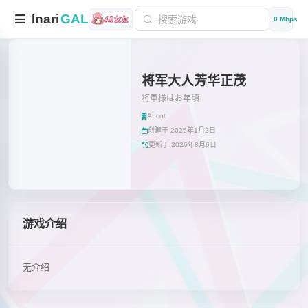
Inari
GAL
0 Mbps
将军大人芳华正茂
将軍様はお年頃
ALcot
创建于 2025年1月2日
更新于 2026年8月6日
游戏介绍
无介绍